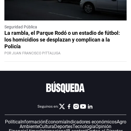
Seguridad Pública
La rambla, el Parque Rodó o un estadio de fútbol:
los homicidios se desplazan y complican a la
Policía
POR JUAN FRANCISCO PITTALUGA
Seguinos en:
Política
Información
Economía
Indicadores económicos
Agro
Ambiente
Cultura
Deportes
Tecnología
Opinión