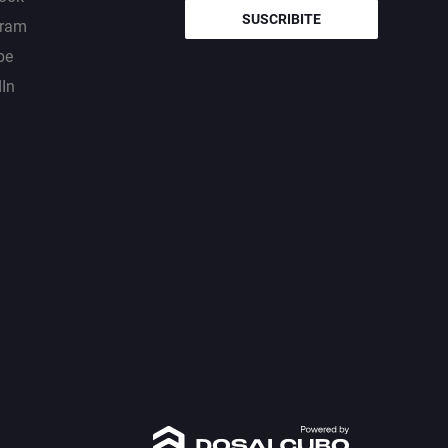
SUSCRIBITE
gram
be
dIn