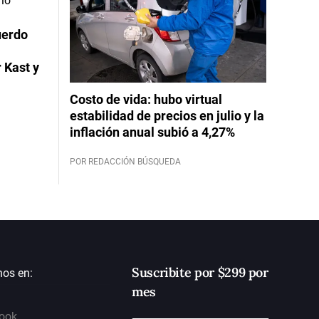
uerdo
 Kast y
Costo de vida: hubo virtual
estabilidad de precios en julio y la
inflación anual subió a 4,27%
POR REDACCIÓN BÚSQUEDA
Suscribite por $299 por
nos en:
mes
ook