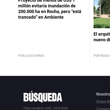
Proyecto de menos de US$ 1
millón evitaría inundación de
200.000 ha en Rocha, pero “está
trancado” en Ambiente
El arqui
nuevo d
POR LUCAS FARÍAS
POR REDAC
Nosotro
Sobre 
Pablo de María 1042 - 2418 8280
Comerci