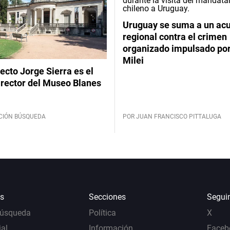
Uruguay se suma a un ac
regional contra el crimen
organizado impulsado por
Milei
tecto Jorge Sierra es el
irector del Museo Blanes
CIÓN BÚSQUEDA
POR JUAN FRANCISCO PITTALUGA
s
Secciones
Segui
Búsqueda
Política
X
al
Información
Faceb