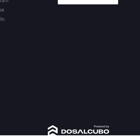
gram
be
dIn