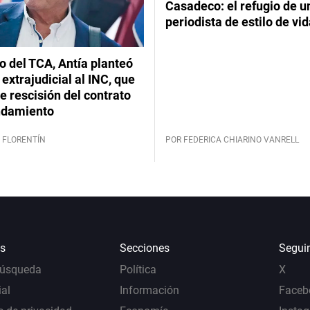
Casadeco: el refugio de u
periodista de estilo de vi
lo del TCA, Antía planteó
extrajudicial al INC, que
 rescisión del contrato
ndamiento
 FLORENTÍN
POR FEDERICA CHIARINO VANRELL
s
Secciones
Segui
Búsqueda
Política
X
al
Información
Faceb