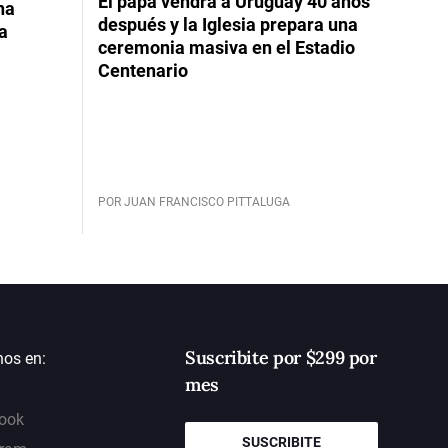
El papa vendrá a Uruguay 40 años
na
después y la Iglesia prepara una
da
ceremonia masiva en el Estadio
Centenario
POR JUAN FRANCISCO PITTALUGA
Suscribite por $299 por
nos en:
mes
ook
SUSCRIBITE