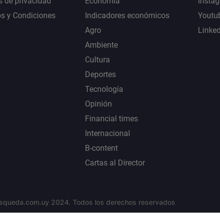
s de privacidad
Economía
Insta
s y Condiciones
Indicadores económicos
Youtu
Agro
Linke
Ambiente
Cultura
Deportes
Tecnología
Opinión
Financial times
Internacional
B-content
Cartas al Director
squeda.com.uy 2024. Todos los derechos reservados