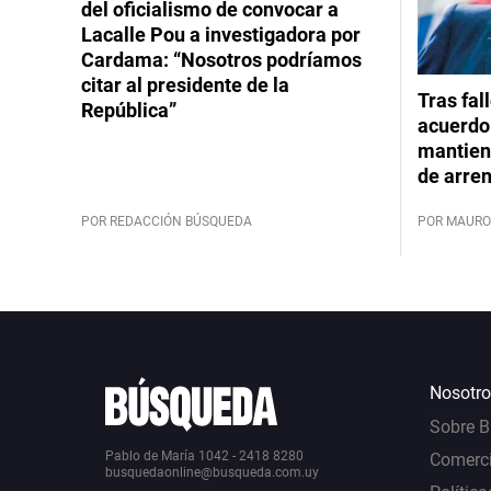
del oficialismo de convocar a
Lacalle Pou a investigadora por
Cardama: “Nosotros podríamos
citar al presidente de la
Tras fal
República”
acuerdo 
mantiene
de arre
POR REDACCIÓN BÚSQUEDA
POR MAURO
Nosotro
Sobre 
Pablo de María 1042 - 2418 8280
Comerci
busquedaonline@busqueda.com.uy