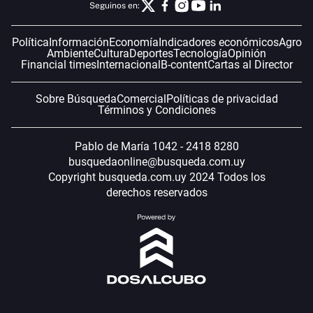
Seguinos en:
Política
Información
Economía
Indicadores económicos
Agro
Ambiente
Cultura
Deportes
Tecnología
Opinión
Financial times
Internacional
B-content
Cartas al Director
Sobre Búsqueda
Comercial
Políticas de privacidad
Términos y Condiciones
Pablo de María 1042 - 2418 8280
busquedaonline@busqueda.com.uy
Copyright busqueda.com.uy 2024 Todos los
derechos reservados