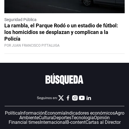
Seguridad Pública
La rambla, el Parque Rodó o un estadio de fútbol:
los homicidios se desplazan y complican a la
Policía
POR JUAN FRANCISCO PITTALUGA
Seguinos en:
Política
Información
Economía
Indicadores económicos
Agro
Ambiente
Cultura
Deportes
Tecnología
Opinión
Financial times
Internacional
B-content
Cartas al Director