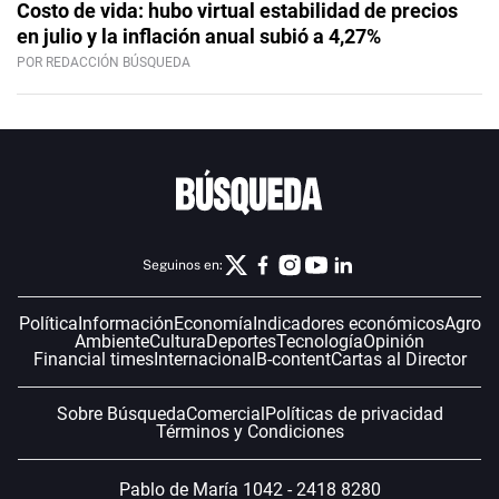
Costo de vida: hubo virtual estabilidad de precios
en julio y la inflación anual subió a 4,27%
POR REDACCIÓN BÚSQUEDA
Seguinos en:
Política
Información
Economía
Indicadores económicos
Agro
Ambiente
Cultura
Deportes
Tecnología
Opinión
Financial times
Internacional
B-content
Cartas al Director
Sobre Búsqueda
Comercial
Políticas de privacidad
Términos y Condiciones
Pablo de María 1042 - 2418 8280