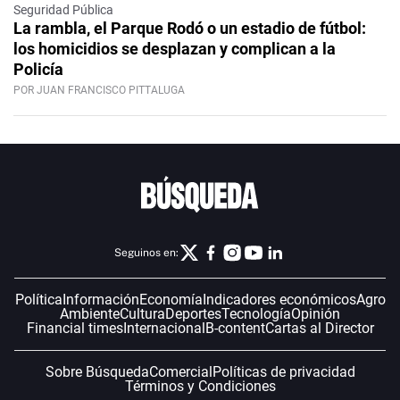
Seguridad Pública
La rambla, el Parque Rodó o un estadio de fútbol:
los homicidios se desplazan y complican a la
Policía
POR JUAN FRANCISCO PITTALUGA
Seguinos en:
Política
Información
Economía
Indicadores económicos
Agro
Ambiente
Cultura
Deportes
Tecnología
Opinión
Financial times
Internacional
B-content
Cartas al Director
Sobre Búsqueda
Comercial
Políticas de privacidad
Términos y Condiciones