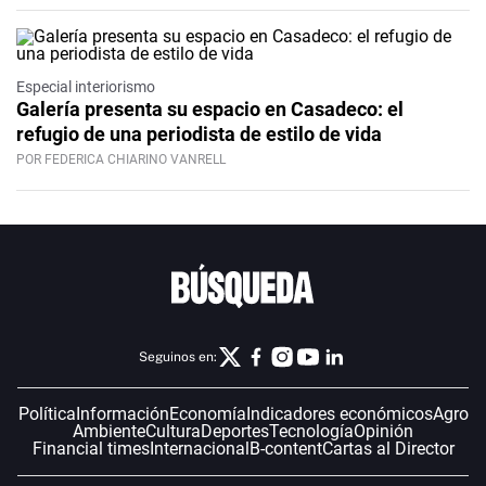
Especial interiorismo
Galería presenta su espacio en Casadeco: el
refugio de una periodista de estilo de vida
POR FEDERICA CHIARINO VANRELL
Seguinos en:
Política
Información
Economía
Indicadores económicos
Agro
Ambiente
Cultura
Deportes
Tecnología
Opinión
Financial times
Internacional
B-content
Cartas al Director