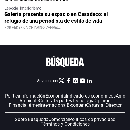
Especial interiorismo
Galería presenta su espacio en Casadeco: el
refugio de una periodista de estilo de vida
POR FEDERICA CHIARINO VANRELL
Seguinos en:
Política
Información
Economía
Indicadores económicos
Agro
Ambiente
Cultura
Deportes
Tecnología
Opinión
Financial times
Internacional
B-content
Cartas al Director
Sobre Búsqueda
Comercial
Políticas de privacidad
Términos y Condiciones