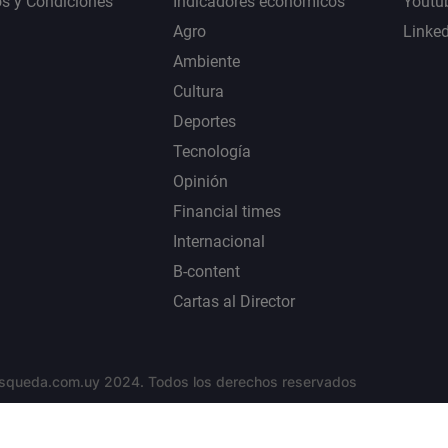
s y Condiciones
Indicadores económicos
Youtu
Agro
Linke
Ambiente
Cultura
Deportes
Tecnología
Opinión
Financial times
Internacional
B-content
Cartas al Director
squeda.com.uy 2024. Todos los derechos reservados