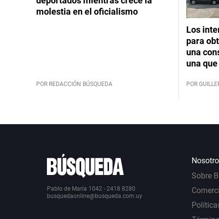
deportados mientras crece la
molestia en el oficialismo
Los int
para obt
una cons
una que 
POR REDACCIÓN BÚSQUEDA
POR GUILL
Nosotro
Sobre 
Pablo de María 1042 - 2418 8280
Comerci
busquedaonline@busqueda.com.uy
Política