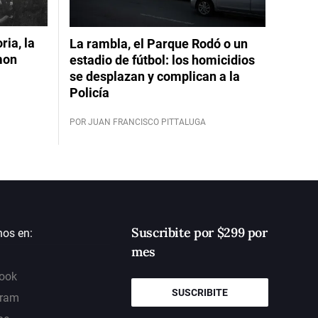
ia, la
La rambla, el Parque Rodó o un
mon
estadio de fútbol: los homicidios
se desplazan y complican a la
Policía
POR JUAN FRANCISCO PITTALUGA
Suscribite por $299 por
nos en:
mes
ook
SUSCRIBITE
gram