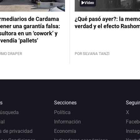
Video
ermediarios de Cardama
¿Qué pasó ayer?: la memor
ener una garantía falsa:
verdad y el efecto Rasho
ultora en un ‘cowork’ y
vendía ‘pallets’
ERMO DRAPER
POR SILVANA TANZI
s
Secciones
Segui
Búsqueda
Política
X
al
Información
Faceb
s de privacidad
Economía
Insta