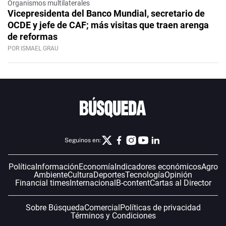
Organismos multilaterales
Vicepresidenta del Banco Mundial, secretario de
OCDE y jefe de CAF; más visitas que traen arenga
de reformas
POR ISMAEL GRAU
Seguinos en:
Política
Información
Economía
Indicadores económicos
Agro
Ambiente
Cultura
Deportes
Tecnología
Opinión
Financial times
Internacional
B-content
Cartas al Director
Sobre Búsqueda
Comercial
Políticas de privacidad
Términos y Condiciones