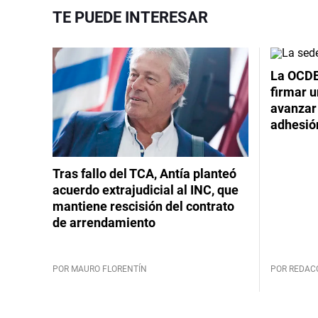
TE PUEDE INTERESAR
La OCDE
firmar 
avanzar
adhesió
Tras fallo del TCA, Antía planteó
acuerdo extrajudicial al INC, que
mantiene rescisión del contrato
de arrendamiento
POR MAURO FLORENTÍN
POR REDAC