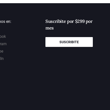
Suscribite por $299 por
nos en:
mes
ook
SUSCRIBITE
gram
be
dIn