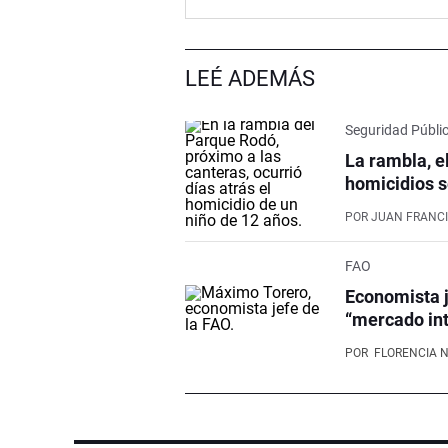
LEÉ ADEMÁS
Seguridad Públi
La rambla, e
homicidios s
POR
JUAN FRANCI
FAO
Economista j
“mercado int
POR
FLORENCIA 