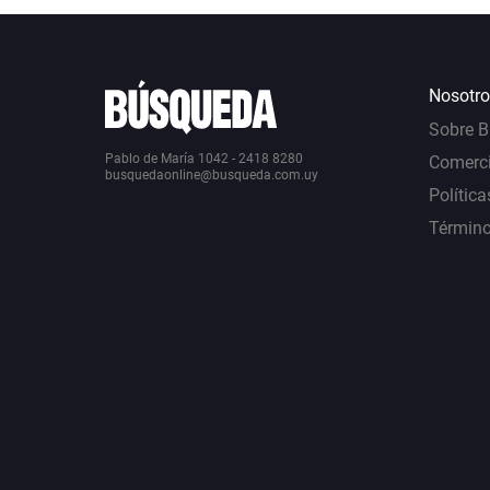
Nosotro
Sobre 
Pablo de María 1042 - 2418 8280
Comerci
busquedaonline@busqueda.com.uy
Política
Término