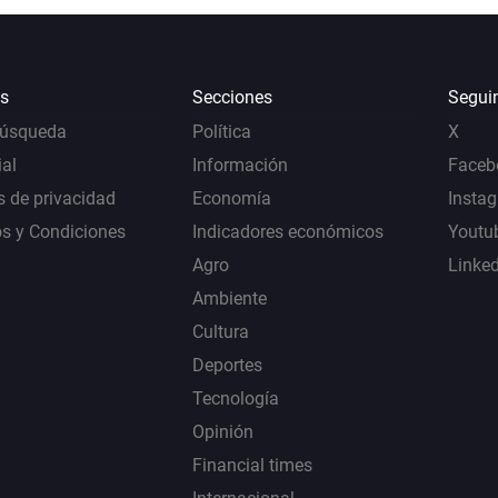
s
Secciones
Segui
Búsqueda
Política
X
al
Información
Faceb
s de privacidad
Economía
Insta
s y Condiciones
Indicadores económicos
Youtu
Agro
Linke
Ambiente
Cultura
Deportes
Tecnología
Opinión
Financial times