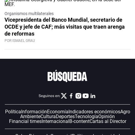
Organismos multilaterales
Vicepresidenta del Banco Mundial, secretario de
OCDE y jefe de CAF; más visitas que traen arenga
de reformas
POR ISMAEL GRAU
Seguinos en:
Política
Información
Economía
Indicadores económicos
Agro
Ambiente
Cultura
Deportes
Tecnología
Opinión
Financial times
Internacional
B-content
Cartas al Director