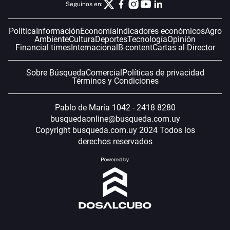
Seguinos en:
Política
Información
Economía
Indicadores económicos
Agro
Ambiente
Cultura
Deportes
Tecnología
Opinión
Financial times
Internacional
B-content
Cartas al Director
Sobre Búsqueda
Comercial
Políticas de privacidad
Términos y Condiciones
Pablo de María 1042 - 2418 8280
busquedaonline@busqueda.com.uy
Copyright busqueda.com.uy 2024 Todos los
derechos reservados