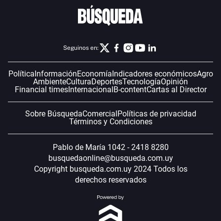
Seguinos en:
Política
Información
Economía
Indicadores económicos
Agro
Ambiente
Cultura
Deportes
Tecnología
Opinión
Financial times
Internacional
B-content
Cartas al Director
Sobre Búsqueda
Comercial
Políticas de privacidad
Términos y Condiciones
Pablo de María 1042 - 2418 8280
busquedaonline@busqueda.com.uy
Copyright busqueda.com.uy 2024 Todos los
derechos reservados