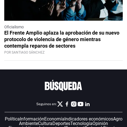
Oficialismo
El Frente Amplio aplaza la aprobación de su nuevo
protocolo de violencia de género mientras
contempla reparos de sectores
POR SANTIAGO SÁNCHEZ
Seguinos en:
Política
Información
Economía
Indicadores económicos
Agro
Ambiente
Cultura
Deportes
Tecnología
Opinión