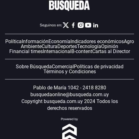
Seguinos en:
Política
Información
Economía
Indicadores económicos
Agro
Ambiente
Cultura
Deportes
Tecnología
Opinión
Financial times
Internacional
B-content
Cartas al Director
Sobre Búsqueda
Comercial
Políticas de privacidad
Términos y Condiciones
Pablo de María 1042 - 2418 8280
busquedaonline@busqueda.com.uy
Copyright busqueda.com.uy 2024 Todos los
derechos reservados