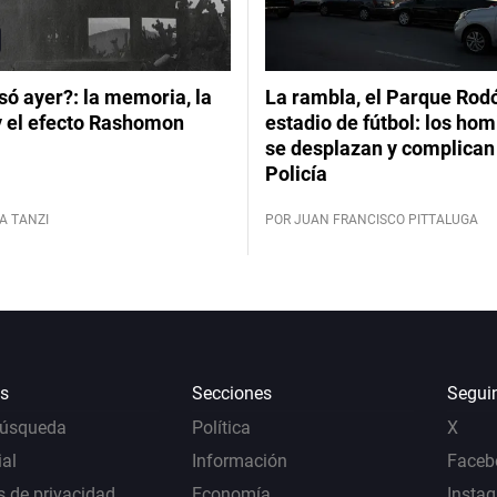
ó ayer?: la memoria, la
La rambla, el Parque Rod
y el efecto Rashomon
estadio de fútbol: los hom
se desplazan y complican 
Policía
A TANZI
POR JUAN FRANCISCO PITTALUGA
s
Secciones
Segui
Búsqueda
Política
X
al
Información
Faceb
s de privacidad
Economía
Insta