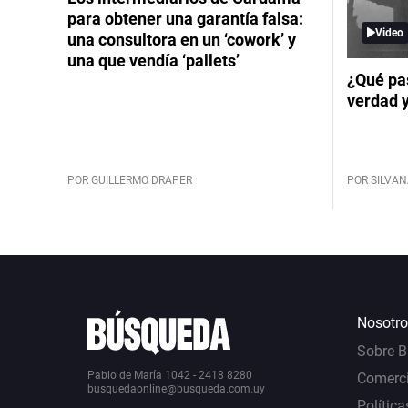
para obtener una garantía falsa:
Video
una consultora en un ‘cowork’ y
una que vendía ‘pallets’
¿Qué pas
verdad 
POR GUILLERMO DRAPER
POR SILVAN
Nosotro
Sobre 
Pablo de María 1042 - 2418 8280
Comerci
busquedaonline@busqueda.com.uy
Política