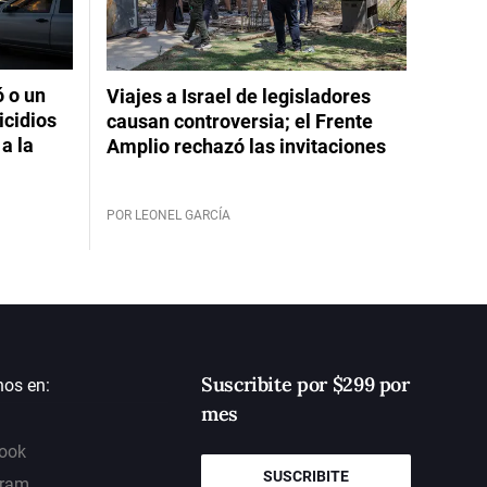
ó o un
Viajes a Israel de legisladores
icidios
causan controversia; el Frente
a la
Amplio rechazó las invitaciones
POR LEONEL GARCÍA
Suscribite por $299 por
nos en:
mes
ook
SUSCRIBITE
gram