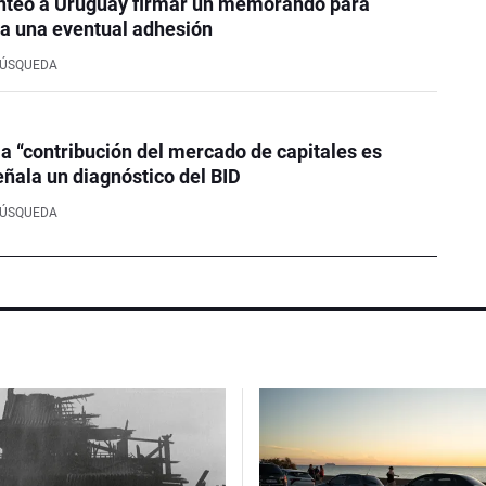
nteó a Uruguay firmar un memorando para
a una eventual adhesión
BÚSQUEDA
la “contribución del mercado de capitales es
eñala un diagnóstico del BID
BÚSQUEDA