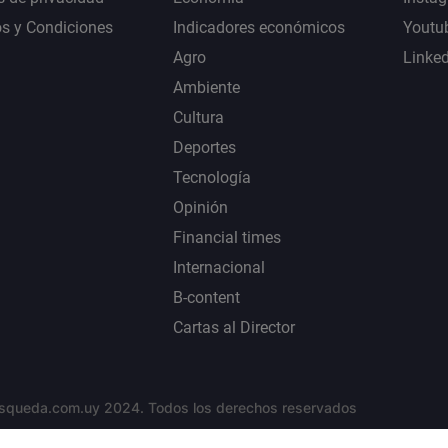
s y Condiciones
Indicadores económicos
Youtu
Agro
Linke
Ambiente
Cultura
Deportes
Tecnología
Opinión
Financial times
Internacional
B-content
Cartas al Director
squeda.com.uy 2024. Todos los derechos reservados