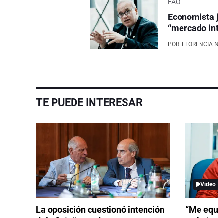
FAO
Economista j
“mercado int
POR
FLORENCIA 
TE PUEDE INTERESAR
Video
La oposición cuestionó intención
“Me equ