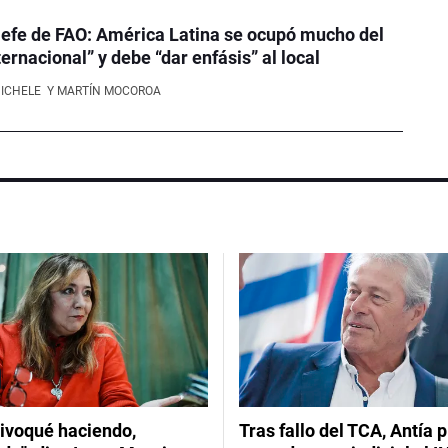
efe de FAO: América Latina se ocupó mucho del
ernacional” y debe “dar enfásis” al local
NICHELE
Y MARTÍN MOCOROA
ivoqué haciendo,
Tras fallo del TCA, Antía 