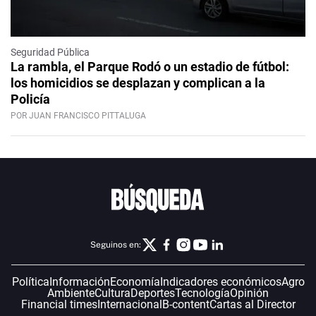
Seguridad Pública
La rambla, el Parque Rodó o un estadio de fútbol:
los homicidios se desplazan y complican a la
Policía
POR JUAN FRANCISCO PITTALUGA
Seguinos en:
Política
Información
Economía
Indicadores económicos
Agro
Ambiente
Cultura
Deportes
Tecnología
Opinión
Financial times
Internacional
B-content
Cartas al Director