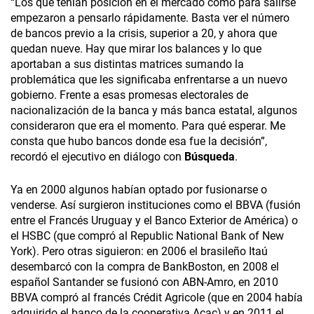
“Los que tenían posición en el mercado como para salirse
empezaron a pensarlo rápidamente. Basta ver el número
de bancos previo a la crisis, superior a 20, y ahora que
quedan nueve. Hay que mirar los balances y lo que
aportaban a sus distintas matrices sumando la
problemática que les significaba enfrentarse a un nuevo
gobierno. Frente a esas promesas electorales de
nacionalización de la banca y más banca estatal, algunos
consideraron que era el momento. Para qué esperar. Me
consta que hubo bancos donde esa fue la decisión”,
recordó el ejecutivo en diálogo con
Búsqueda
.
Ya en 2000 algunos habían optado por fusionarse o
venderse. Así surgieron instituciones como el BBVA (fusión
entre el Francés Uruguay y el Banco Exterior de América) o
el HSBC (que compró al Republic National Bank of New
York). Pero otras siguieron: en 2006 el brasileño Itaú
desembarcó con la compra de BankBoston, en 2008 el
español Santander se fusionó con ABN-Amro, en 2010
BBVA compró al francés Crédit Agricole (que en 2004 había
adquirido el banco de la cooperativa Acac) y en 2011 el