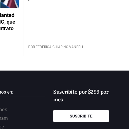
planteó
NC, que
ntrato
POR FEDERICA CHIARINO VANRELL
Suscribite por $299 por
nos en:
mes
ook
SUSCRIBITE
gram
be