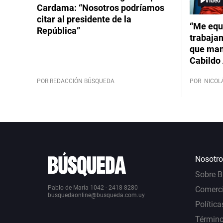
Video
Cardama: “Nosotros podríamos
citar al presidente de la
“Me equ
República”
trabajan
que mant
Cabildo 
POR REDACCIÓN BÚSQUEDA
POR
NICOL
Nosotro
Sobre 
Pablo de María 1042 - 2418 8280
Comerci
busquedaonline@busqueda.com.uy
Política
Término