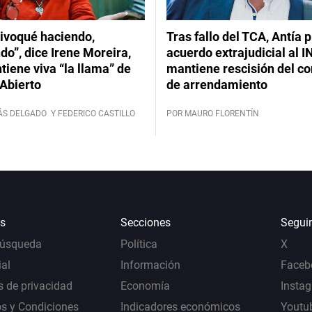
ivoqué haciendo,
Tras fallo del TCA, Antía 
do”, dice Irene Moreira,
acuerdo extrajudicial al I
iene viva “la llama” de
mantiene rescisión del co
Abierto
de arrendamiento
ÁS DELGADO
Y FEDERICO CASTILLO
POR MAURO FLORENTÍN
s
Secciones
Segui
Búsqueda
Política
X
al
Información
Faceb
s de privacidad
Economía
Insta
s y Condiciones
Indicadores económicos
Youtu