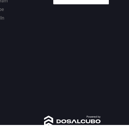
gram
be
dIn