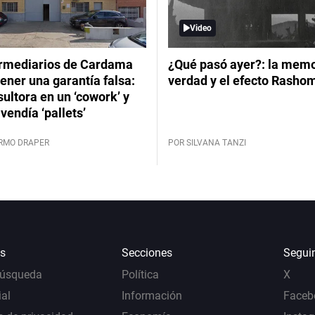
Video
ermediarios de Cardama
¿Qué pasó ayer?: la memor
ener una garantía falsa:
verdad y el efecto Rasho
ultora en un ‘cowork’ y
vendía ‘pallets’
ERMO DRAPER
POR SILVANA TANZI
s
Secciones
Segui
Búsqueda
Política
X
al
Información
Faceb