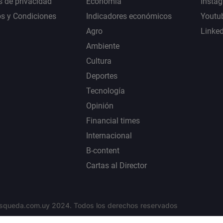
s de privacidad
Economía
Insta
s y Condiciones
Indicadores económicos
Youtu
Agro
Linke
Ambiente
Cultura
Deportes
Tecnología
Opinión
Financial times
Internacional
B-content
Cartas al Director
squeda.com.uy 2024. Todos los derechos reservados