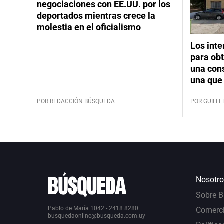
negociaciones con EE.UU. por los
deportados mientras crece la
molestia en el oficialismo
Los int
para obt
una cons
una que 
POR REDACCIÓN BÚSQUEDA
POR GUILL
Nosotro
Sobre 
Pablo de María 1042 - 2418 8280
Comerci
busquedaonline@busqueda.com.uy