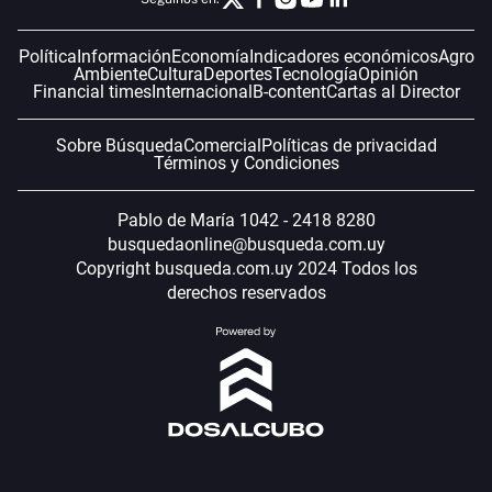
Política
Información
Economía
Indicadores económicos
Agro
Ambiente
Cultura
Deportes
Tecnología
Opinión
Financial times
Internacional
B-content
Cartas al Director
Sobre Búsqueda
Comercial
Políticas de privacidad
Términos y Condiciones
Pablo de María 1042 - 2418 8280
busquedaonline@busqueda.com.uy
Copyright busqueda.com.uy 2024 Todos los
derechos reservados