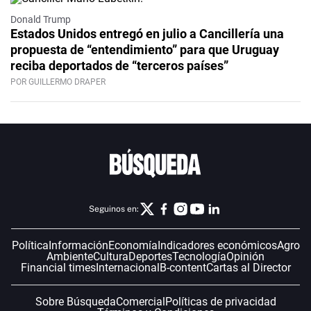
Donald Trump
Estados Unidos entregó en julio a Cancillería una
propuesta de “entendimiento” para que Uruguay
reciba deportados de “terceros países”
POR GUILLERMO DRAPER
Seguinos en:
Política
Información
Economía
Indicadores económicos
Agro
Ambiente
Cultura
Deportes
Tecnología
Opinión
Financial times
Internacional
B-content
Cartas al Director
Sobre Búsqueda
Comercial
Políticas de privacidad