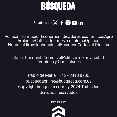
Seguinos en:
Política
Información
Economía
Indicadores económicos
Agro
Ambiente
Cultura
Deportes
Tecnología
Opinión
Financial times
Internacional
B-content
Cartas al Director
Sobre Búsqueda
Comercial
Políticas de privacidad
Términos y Condiciones
Pablo de María 1042 - 2418 8280
busquedaonline@busqueda.com.uy
Copyright busqueda.com.uy 2024 Todos los
derechos reservados