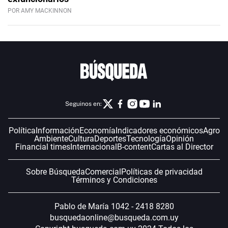
POR AMY MACKINNON
Seguinos en:
Política
Información
Economía
Indicadores económicos
Agro
Ambiente
Cultura
Deportes
Tecnología
Opinión
Financial times
Internacional
B-content
Cartas al Director
Sobre Búsqueda
Comercial
Políticas de privacidad
Términos y Condiciones
Pablo de María 1042 - 2418 8280
busquedaonline@busqueda.com.uy