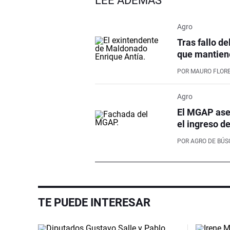
LEÉ ADEMÁS
Agro
Tras fallo de
que mantiene
POR
MAURO FLOR
Agro
El MGAP aseg
el ingreso d
POR
AGRO DE BÚ
TE PUEDE INTERESAR
Video