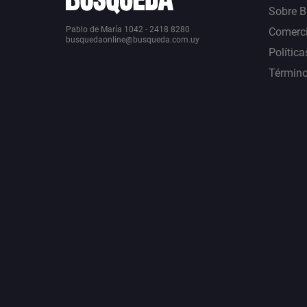
Sobre 
Pablo de María 1042 - 2418 8280
Comerci
busquedaonline@busqueda.com.uy
Política
Término