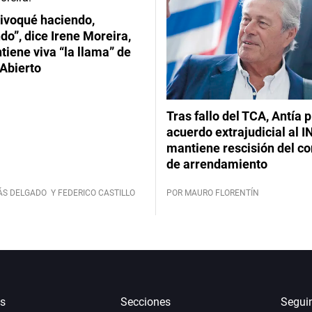
ivoqué haciendo,
do”, dice Irene Moreira,
iene viva “la llama” de
Abierto
Tras fallo del TCA, Antía 
acuerdo extrajudicial al I
mantiene rescisión del co
de arrendamiento
ÁS DELGADO
Y FEDERICO CASTILLO
POR MAURO FLORENTÍN
s
Secciones
Segui