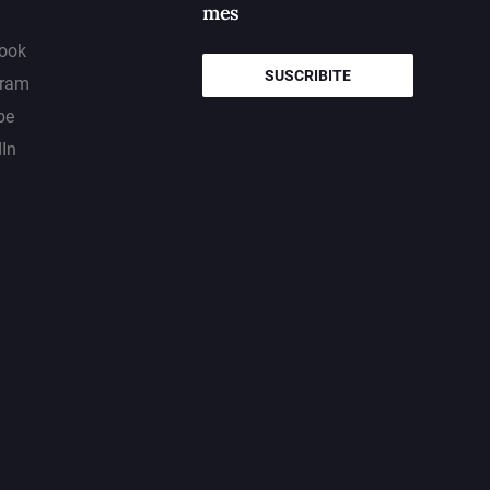
mes
ook
SUSCRIBITE
gram
be
dIn