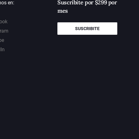
Suscribite por $299 por
nos en:
mes
ook
SUSCRIBITE
gram
be
dIn