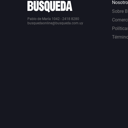
Nosotro
Sobre 
Pablo de María 1042 - 2418 8280
Comerci
busquedaonline@busqueda.com.uy
Política
Término