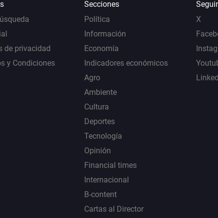
s
Secciones
Segui
Búsqueda
Política
X
al
Información
Faceb
s de privacidad
Economía
Insta
s y Condiciones
Indicadores económicos
Youtu
Agro
Linke
Ambiente
Cultura
Deportes
Tecnología
Opinión
Financial times
Internacional
B-content
Cartas al Director