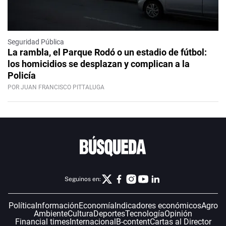
Seguridad Pública
La rambla, el Parque Rodó o un estadio de fútbol:
los homicidios se desplazan y complican a la
Policía
POR JUAN FRANCISCO PITTALUGA
Seguinos en:
Política
Información
Economía
Indicadores económicos
Agro
Ambiente
Cultura
Deportes
Tecnología
Opinión
Financial times
Internacional
B-content
Cartas al Director