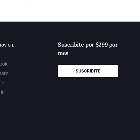
Suscribite por $299 por
nos en:
mes
ook
SUSCRIBITE
gram
be
dIn