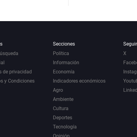
s
Secciones
Segui
Búsqueda
Política
X
al
Información
Faceb
s de privacidad
Economía
Insta
s y Condiciones
Indicadores económicos
Youtu
Agro
Linke
Ambiente
Cultura
Deportes
Tecnología
Opinión