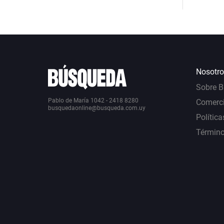
Nosotro
Sobre 
Pablo de María 1042 - 2418 8280
Comerci
busquedaonline@busqueda.com.uy
Política
Término