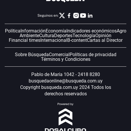
Seguinos en:
Política
Información
Economía
Indicadores económicos
Agro
Ambiente
Cultura
Deportes
Tecnología
Opinión
Financial times
Internacional
B-content
Cartas al Director
Sobre Búsqueda
Comercial
Políticas de privacidad
Términos y Condiciones
Pablo de María 1042 - 2418 8280
busquedaonline@busqueda.com.uy
Copyright busqueda.com.uy 2024 Todos los
derechos reservados