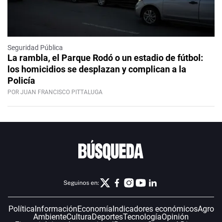
Seguridad Pública
La rambla, el Parque Rodó o un estadio de fútbol:
los homicidios se desplazan y complican a la
Policía
POR JUAN FRANCISCO PITTALUGA
Seguinos en:
Política
Información
Economía
Indicadores económicos
Agro
Ambiente
Cultura
Deportes
Tecnología
Opinión