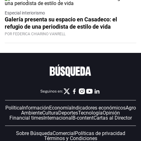
Especial interiorismo
Galería presenta su espacio en Casadeco: el
refugio de una periodista de estilo de vida
POR FEDERICA CHIARINO VANRELL
Seguinos en:
Política
Información
Economía
Indicadores económicos
Agro
Ambiente
Cultura
Deportes
Tecnología
Opinión
Financial times
Internacional
B-content
Cartas al Director
Sobre Búsqueda
Comercial
Políticas de privacidad
Términos y Condiciones