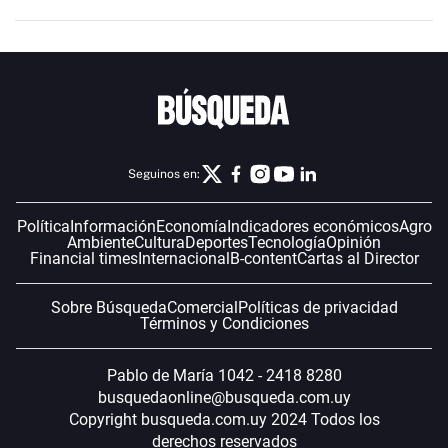
Seguinos en:
Política
Información
Economía
Indicadores económicos
Agro
Ambiente
Cultura
Deportes
Tecnología
Opinión
Financial times
Internacional
B-content
Cartas al Director
Sobre Búsqueda
Comercial
Políticas de privacidad
Términos y Condiciones
Pablo de María 1042 - 2418 8280
busquedaonline@busqueda.com.uy
Copyright busqueda.com.uy 2024 Todos los
derechos reservados