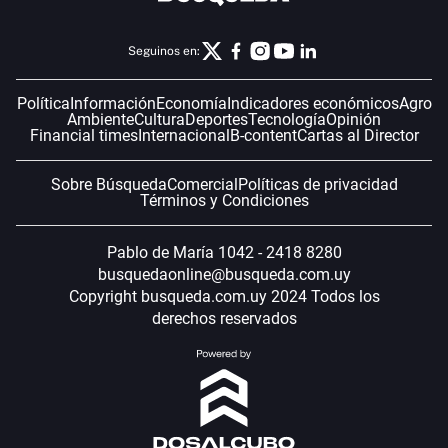
Seguinos en:
Política
Información
Economía
Indicadores económicos
Agro
Ambiente
Cultura
Deportes
Tecnología
Opinión
Financial times
Internacional
B-content
Cartas al Director
Sobre Búsqueda
Comercial
Políticas de privacidad
Términos y Condiciones
Pablo de María 1042 - 2418 8280
busquedaonline@busqueda.com.uy
Copyright busqueda.com.uy 2024 Todos los
derechos reservados