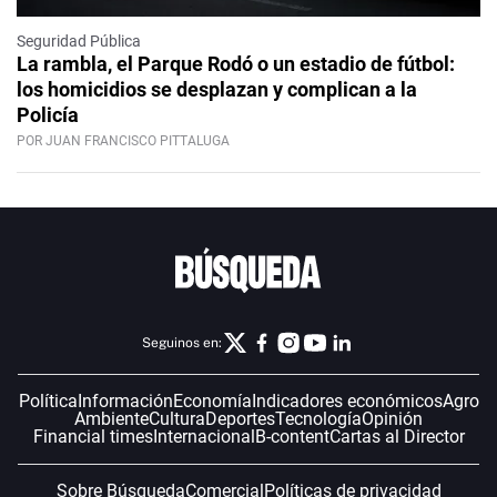
Seguridad Pública
La rambla, el Parque Rodó o un estadio de fútbol:
los homicidios se desplazan y complican a la
Policía
POR JUAN FRANCISCO PITTALUGA
Seguinos en:
Política
Información
Economía
Indicadores económicos
Agro
Ambiente
Cultura
Deportes
Tecnología
Opinión
Financial times
Internacional
B-content
Cartas al Director
Sobre Búsqueda
Comercial
Políticas de privacidad