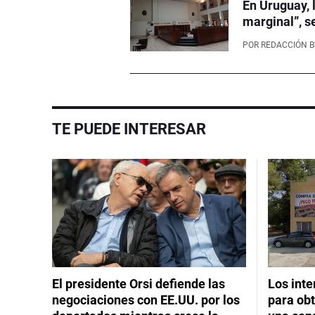
En Uruguay, 
marginal”, s
POR
REDACCIÓN 
TE PUEDE INTERESAR
El presidente Orsi defiende las
Los int
negociaciones con EE.UU. por los
para obt