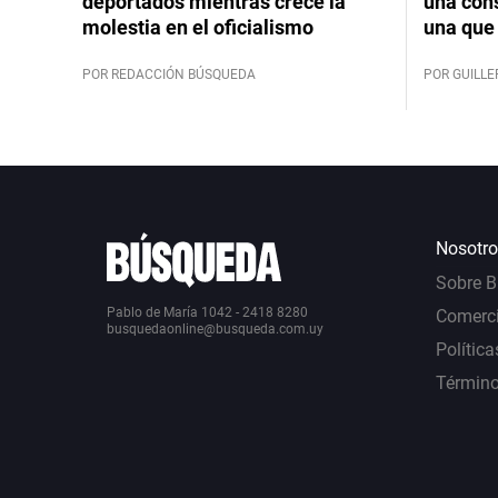
deportados mientras crece la
una cons
molestia en el oficialismo
una que 
POR REDACCIÓN BÚSQUEDA
POR GUILL
Nosotro
Sobre 
Pablo de María 1042 - 2418 8280
Comerci
busquedaonline@busqueda.com.uy
Política
Término