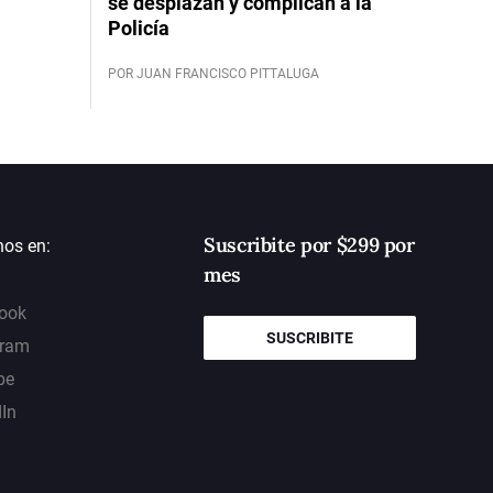
se desplazan y complican a la
Policía
POR JUAN FRANCISCO PITTALUGA
Suscribite por $299 por
nos en:
mes
ook
SUSCRIBITE
gram
be
dIn