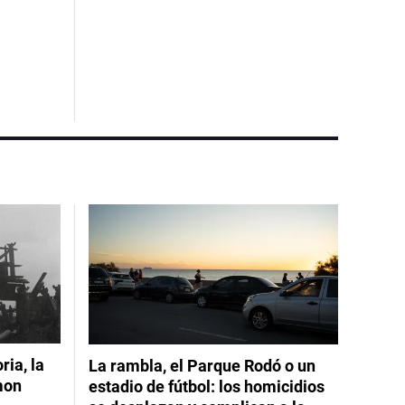
ia, la
La rambla, el Parque Rodó o un
mon
estadio de fútbol: los homicidios