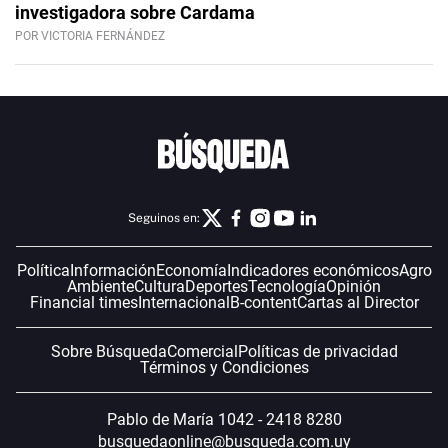
investigadora sobre Cardama
POR VICTORIA FERNÁNDEZ
Seguinos en:
Política
Información
Economía
Indicadores económicos
Agro
Ambiente
Cultura
Deportes
Tecnología
Opinión
Financial times
Internacional
B-content
Cartas al Director
Sobre Búsqueda
Comercial
Políticas de privacidad
Términos y Condiciones
Pablo de María 1042 - 2418 8280
busquedaonline@busqueda.com.uy