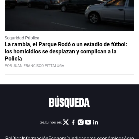
Seguridad Pública
La rambla, el Parque Rodó o un estadio de fútbol:
los homicidios se desplazan y complican a la
Policía
POR JUAN FRANCISCO PITTALUGA
Seguinos en:
Política
Información
Economía
Indicadores económicos
Agro