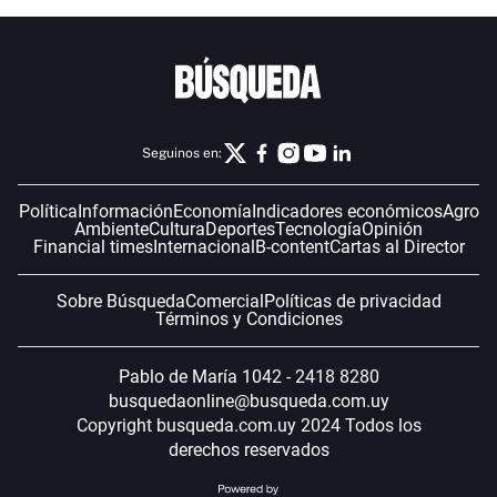
Seguinos en:
Política
Información
Economía
Indicadores económicos
Agro
Ambiente
Cultura
Deportes
Tecnología
Opinión
Financial times
Internacional
B-content
Cartas al Director
Sobre Búsqueda
Comercial
Políticas de privacidad
Términos y Condiciones
Pablo de María 1042 - 2418 8280
busquedaonline@busqueda.com.uy
Copyright busqueda.com.uy 2024 Todos los
derechos reservados