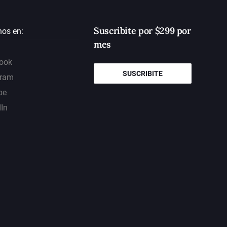
Suscribite por $299 por
nos en:
mes
ook
SUSCRIBITE
gram
be
dIn