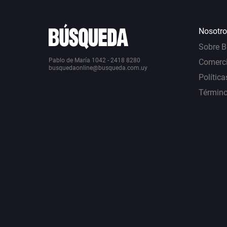
Nosotro
Sobre 
Pablo de María 1042 - 2418 8280
Comerci
busquedaonline@busqueda.com.uy
Política
Término