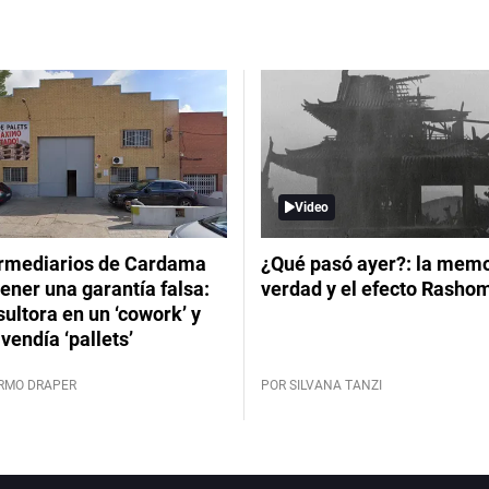
Video
ermediarios de Cardama
¿Qué pasó ayer?: la memor
ener una garantía falsa:
verdad y el efecto Rasho
ultora en un ‘cowork’ y
vendía ‘pallets’
ERMO DRAPER
POR SILVANA TANZI