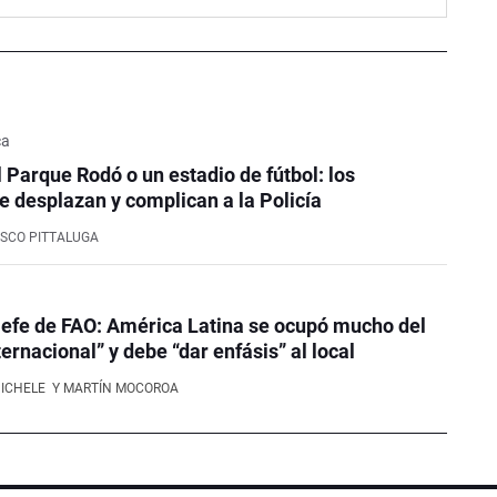
ca
l Parque Rodó o un estadio de fútbol: los
e desplazan y complican a la Policía
SCO PITTALUGA
efe de FAO: América Latina se ocupó mucho del
ernacional” y debe “dar enfásis” al local
NICHELE
Y MARTÍN MOCOROA