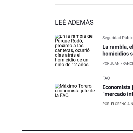
LEÉ ADEMÁS
Seguridad Públi
La rambla, e
homicidios s
POR
JUAN FRANCI
FAO
Economista j
“mercado int
POR
FLORENCIA 