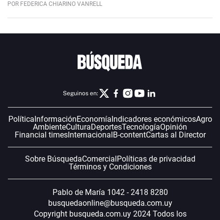
POR FEDERICA CHIARINO VANRELL
Seguinos en:
Política
Información
Economía
Indicadores económicos
Agro
Ambiente
Cultura
Deportes
Tecnología
Opinión
Financial times
Internacional
B-content
Cartas al Director
Sobre Búsqueda
Comercial
Políticas de privacidad
Términos y Condiciones
Pablo de María 1042 - 2418 8280
busquedaonline@busqueda.com.uy
Copyright busqueda.com.uy 2024 Todos los