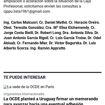
ampliación o aclaración sobre la situación de la Caja
Profesional, solicitamos envíen las consultas a
cjppu.lista1961@gmail.com
.
Ing. Carlos Malcuori
,
Cr. Daniel Mathó
,
Cr. Horacio Oreiro
,
Obst. Teresita González
,
Cra. Mª Elisa Etchemendy
,
Cr.
Jorge Costa Bielli
,
Dr. Robert Long
,
Dra. Antonia Silva
,
Dr.
Juan Antonio García Rígoli
,
Cr. Luis García Troise
,
Dr. Odel
Abisab
,
Cr. Fernando Mier
,
Dr. Víctor Bagurska
,
Dr. Luis
Alberto Scorza
,
Ing. Ramón Appratto
TE PUEDE INTERESAR
Organismos internacionales
La OCDE planteó a Uruguay firmar un memorando
para avanzar hacia una eventual adhesión