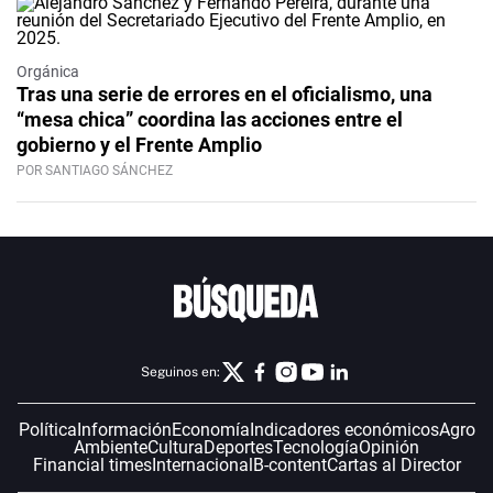
Orgánica
Tras una serie de errores en el oficialismo, una
“mesa chica” coordina las acciones entre el
gobierno y el Frente Amplio
POR SANTIAGO SÁNCHEZ
Seguinos en:
Política
Información
Economía
Indicadores económicos
Agro
Ambiente
Cultura
Deportes
Tecnología
Opinión
Financial times
Internacional
B-content
Cartas al Director