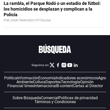
La rambla, el Parque Rodó o un estadio de fútbol:
los homicidios se desplazan y complican a la
Policía
POR JUAN FRANCISCO PITTALUGA
Seguinos en:
Política
Información
Economía
Indicadores económicos
Agro
Ambiente
Cultura
Deportes
Tecnología
Opinión
Financial times
Internacional
B-content
Cartas al Director
Sobre Búsqueda
Comercial
Políticas de privacidad
Términos y Condiciones