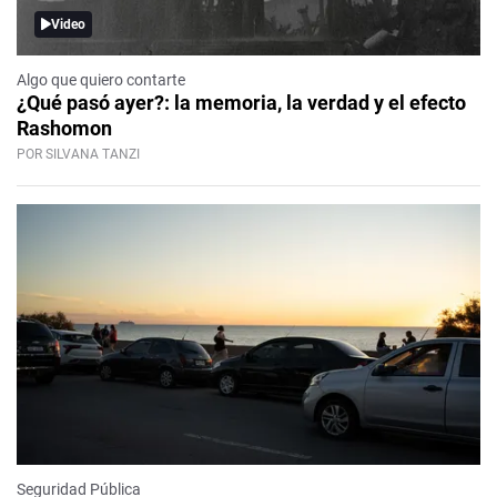
Video
Algo que quiero contarte
¿Qué pasó ayer?: la memoria, la verdad y el efecto
Rashomon
POR SILVANA TANZI
Seguridad Pública