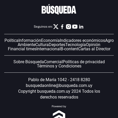
Seguinos en:
Política
Información
Economía
Indicadores económicos
Agro
Ambiente
Cultura
Deportes
Tecnología
Opinión
Financial times
Internacional
B-content
Cartas al Director
Sobre Búsqueda
Comercial
Políticas de privacidad
Términos y Condiciones
Pablo de María 1042 - 2418 8280
busquedaonline@busqueda.com.uy
Copyright busqueda.com.uy 2024 Todos los
derechos reservados