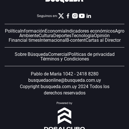
Seguinos en:
Política
Información
Economía
Indicadores económicos
Agro
Ambiente
Cultura
Deportes
Tecnología
Opinión
Financial times
Internacional
B-content
Cartas al Director
Sobre Búsqueda
Comercial
Políticas de privacidad
Términos y Condiciones
Pablo de María 1042 - 2418 8280
busquedaonline@busqueda.com.uy
Copyright busqueda.com.uy 2024 Todos los
derechos reservados