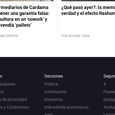
ermediarios de Cardama
¿Qué pasó ayer?: la memor
ener una garantía falsa:
verdad y el efecto Rasho
ultora en un ‘cowork’ y
vendía ‘pallets’
ERMO DRAPER
POR SILVANA TANZI
s
Secciones
Segui
Búsqueda
Política
X
al
Información
Faceb
s de privacidad
Economía
Insta
s y Condiciones
Indicadores económicos
Youtu
Agro
Linke