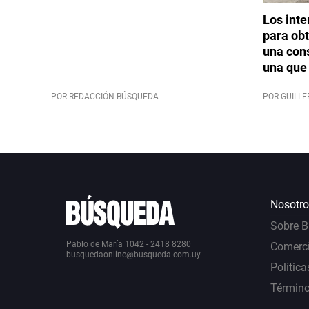
Los int
para obt
una cons
una que 
POR REDACCIÓN BÚSQUEDA
POR GUILL
Nosotro
Sobre 
Pablo de María 1042 - 2418 8280
Comerci
busquedaonline@busqueda.com.uy
Política
Término