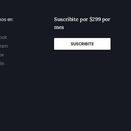
Suscribite por $299 por
nos en:
mes
ook
SUSCRIBITE
gram
be
dIn