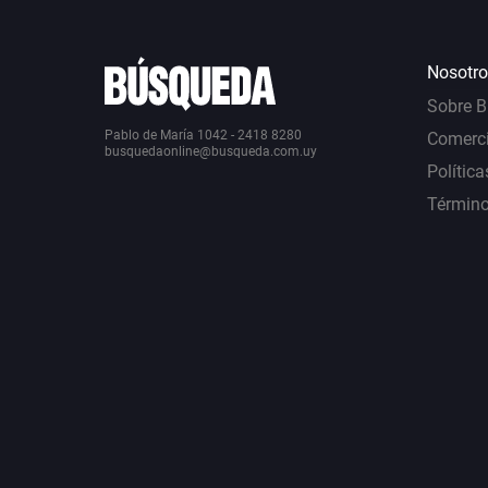
Nosotro
Sobre 
Pablo de María 1042 - 2418 8280
Comerci
busquedaonline@busqueda.com.uy
Política
Término