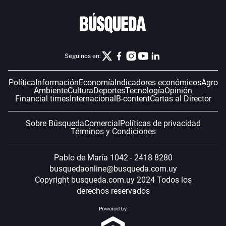
Seguinos en:
Política
Información
Economía
Indicadores económicos
Agro
Ambiente
Cultura
Deportes
Tecnología
Opinión
Financial times
Internacional
B-content
Cartas al Director
Sobre Búsqueda
Comercial
Políticas de privacidad
Términos y Condiciones
Pablo de María 1042 - 2418 8280
busquedaonline@busqueda.com.uy
Copyright busqueda.com.uy 2024 Todos los
derechos reservados