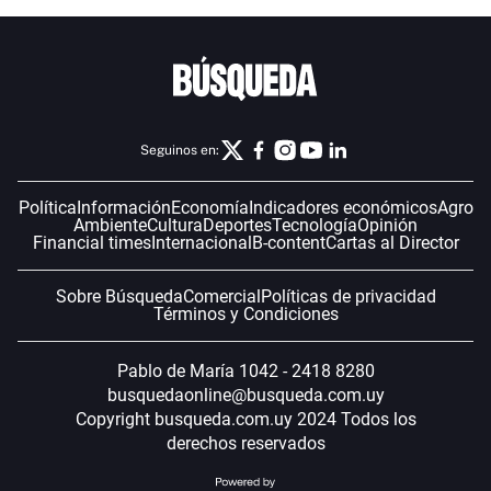
Seguinos en:
Política
Información
Economía
Indicadores económicos
Agro
Ambiente
Cultura
Deportes
Tecnología
Opinión
Financial times
Internacional
B-content
Cartas al Director
Sobre Búsqueda
Comercial
Políticas de privacidad
Términos y Condiciones
Pablo de María 1042 - 2418 8280
busquedaonline@busqueda.com.uy
Copyright busqueda.com.uy 2024 Todos los
derechos reservados